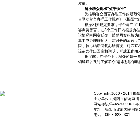
质量。
解决群众诉求“短平快准”
为推动群众留言办理工作的规范化、
台网友留言办理工作规程》《揭阳“
根据相关规定要求，平台建立了“1、
咨询类留言，在3个工作日内根据办
议情况向网友反馈，鼓励网友积极为
集中或办理难度大、需时长的留言，
限，待办结后回复办结情况。对不宜
该留言作出回应和说明，形成工作闭
据了解，在平台上，群众的每一条留
领导可以及时了解群众“急难愁盼”问题
Copyright 2010 - 20
主办单位：揭阳市信访局 粤ICP
网站标识码4452000001 粤
地址：揭阳市政府大院围墙外
电话：0663-8235331