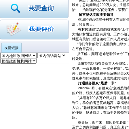
据悉，“急难愁盼我来办”网上群众工
以来，总访问量超200万人次，注册群众
治——治理现代化”优秀案例，荣获广
留言畅达党政主要领导
榕城区砲台镇埔仔村有人在田间偷偷
滚，恶臭熏天。
有村民通过“急难愁盼我来办”工作
为埔仔村附近的国有用地。工作小组
城区有关部门联合镇村工作人员对过
“你们守护的除了这里的青山绿水，
友情链接
在平台留言道。
据了解，揭阳“急难愁盼我来办”工
转处理。
揭阳市信访局有关负责人介绍说，该
受理、一条龙服务、一揽子解决”，实
外，群众不仅可以在平台反映涵盖5
群众参与的积极性，形成共建共治共
打通服务群众“最后一米”
2022年3月，有群众在“急难愁盼
的户籍、残疾人鉴定和医保等问题。
“揭阳有700多万户籍人口，是粤
到位，群众的满意度就越高，幸福感
人说，“急难愁盼我来办”工作平台就
的便捷、畅通特点，有助于各级领导
应。
据介绍，近年来，揭阳各地各部门以
及群众切身利益的问题，真正实现了“