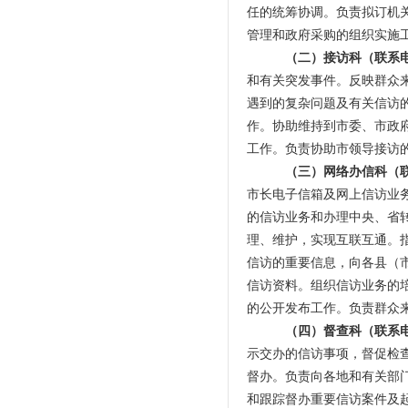
任的统筹协调。负责拟订机
管理和政府采购的组织实施
（二）接访科
（联系电话
和有关突发事件。反映群众
遇到的复杂问题及有关信访
作。协助维持到市委、市政
工作。负责协助市领导接访
（三）网络办信科
（联
市长电子信箱及网上信访业
的信访业务和办理中央、省
理、维护，实现互联互通。
信访的重要信息，向各县（
信访资料。组织信访业务的
的公开发布工作。负责群众
（四）督查科
（联系电话
示交办的信访事项，督促检
督办。负责向各地和有关部
和跟踪督办重要信访案件及